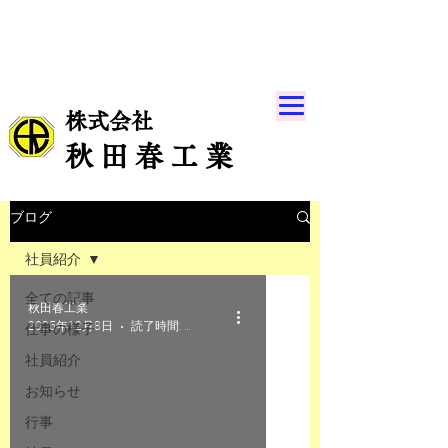
株式会社
秋 田 春 工 業
ブログ
社員紹介
全ての記事
秋田春工業
2025年12月8日
読了時間: 1分
仕事の様子
社員紹介
お知らせ
行事