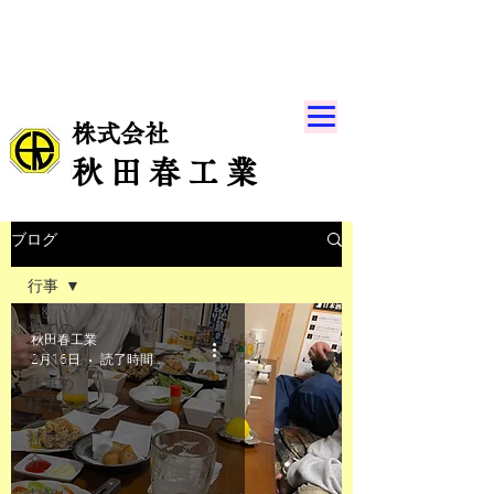
株式会社
秋 田 春 工 業
ブログ
行事
全ての
秋田春工業
記事
2月16日
読了時間: 1分
仕事の
様子
社員紹
介
お知ら