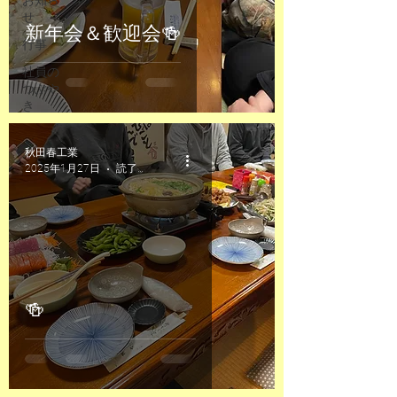
せ
新年会＆歓迎会🍻
行事
社員の
つぶや
き
秋田春工業
2025年1月27日
読了時間: 1分
🍻