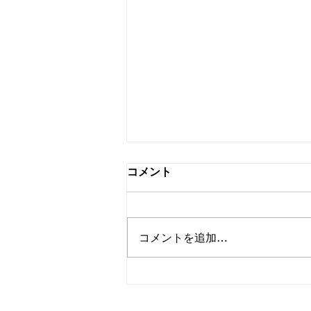
祝5年✨
コメント
こんにちは！ 秋田春工業です。
本日３月２３日は秋田春工業がで
きてから ちょうど５年が経ちま
コメントを追加…
した👏✨ 個人事業主として起業
し２年前に法人化。 時間が経つ
のはあっという間です😲 社員一
同より一層頑張っていきますよ
～！ これからも秋田春工業をよ